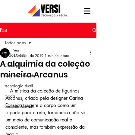
Post
Todos posts
Versi
Todos posts
15 de jul. de 2019
1 min de leitura
A alquimia da coleção
Começar
mineira Arcanus
Sua comunidade
tecnologia têxtil
   A mística da coleção de figurinos 
moda
Arcanus, criada pela designer Carina 
Fonseca, sugere o corpo como um 
Sustentabilidade
suporte para a arte, tornando-o não só 
um meio de comunicação real e 
consciente, mas também expressão da 
magia. 