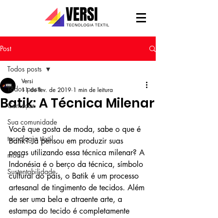
Post
Todos posts
Versi
Todos posts
11 de fev. de 2019
1 min de leitura
Batik: A Técnica Milenar
Começar
Sua comunidade
Você que gosta de moda, sabe o que é 
tecnologia têxtil
Batik? Já pensou em produzir suas 
peças utilizando essa técnica milenar? A 
moda
Indonésia é o berço da técnica, símbolo 
Sustentabilidade
cultural do país, o Batik é um processo 
artesanal de tingimento de tecidos. Além 
de ser uma bela e atraente arte, a 
estampa do tecido é completamente 