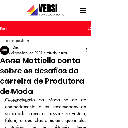
Post
Todos posts
Versi
Todos posts
24 de jan. de 2023
4 min de leitura
Anna Mattiello conta
Começar
sobre os desafios da
Sua comunidade
carreira de Produtora
tecnologia têxtil
de Moda
moda
O nascimento da Moda se da ao 
Sustentabilidade
comportamento e as necessidades da 
sociedade: como as pessoas se vestem, 
falam, o que elas almejam, quem elas 
gostariam de ser. Através desse 