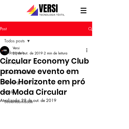
Post
Todos posts
Versi
Todos posts
28 de out. de 2019
2 min de leitura
Circular Economy Club
Começar
promove evento em
Sua comunidade
Belo Horizonte em pró
tecnologia têxtil
da Moda Circular
moda
Atualizado:
28 de out. de 2019
Sustentabilidade