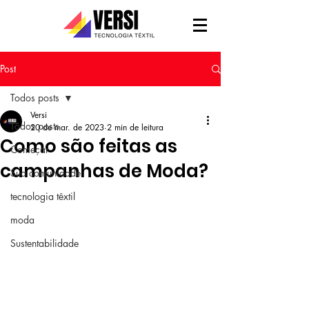
Post
Todos posts
Versi
Todos posts
20 de mar. de 2023
2 min de leitura
Como são feitas as
Começar
campanhas de Moda?
Sua comunidade
tecnologia têxtil
moda
Sustentabilidade