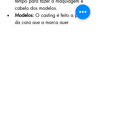
tempo para fazer a maquiagem e 
cabelo dos modelos.
Modelos:
 O casting é feito a partir 
da cara que a marca quer 
representando sua campanha, 
normalmente são escolhidos com 
intermediário das agências.
Videomaker:
 Responsável por fazer 
o fashionfilm da campanha, se 
necessário for. Os vídeos são 
importantes para mostrar o 
movimento e definir com mais 
propriedade o conceito da 
campanha.
Na dúvida, entre em contato com outros 
profissionais da área para coletar boas 
indicações de profissionais ou para 
participar de uma campanha e aprender 
ao vivo!