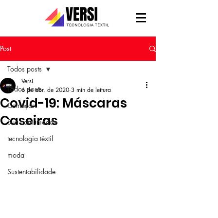
Post
Todos posts
Versi
Todos posts
6 de abr. de 2020
3 min de leitura
Covid-19: Máscaras
Começar
Caseiras
Sua comunidade
tecnologia têxtil
moda
Sustentabilidade