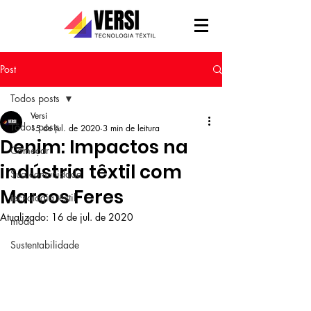
Post
Todos posts
Versi
Todos posts
15 de jul. de 2020
3 min de leitura
Denim: Impactos na
Começar
indústria têxtil com
Sua comunidade
Marcos Feres
tecnologia têxtil
Atualizado:
16 de jul. de 2020
moda
Sustentabilidade