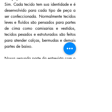
Sim. Cada tecido tem sua identidade e é 
desenvolvido para cada tipo de peça a 
ser confeccionada. Normalmente tecidos 
leves e fluídos são pensados para partes 
de cima como camisarias e vestidos, 
tecidos pesados e estruturados são feitos 
para atender calças, bermudas e demais 
partes de baixo.
Nossa segunda parte da entrevista com o 
Marcos Feres chega no site na próxima 
semana e vamos dar continuidade no 
assunto falando sobre a aplicação de um 
efeito sobre o denim que marcou os 
figurinos do Woodstock e agora voltou 
com tudo! Já deu para adivinhar?
Matéria: Carina Fonsc