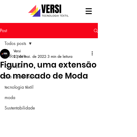
Post
Todos posts
Versi
Todos posts
23 de mai. de 2022
3 min de leitura
Figurino, uma extensão
Começar
do mercado de Moda
Sua comunidade
tecnologia têxtil
moda
Sustentabilidade