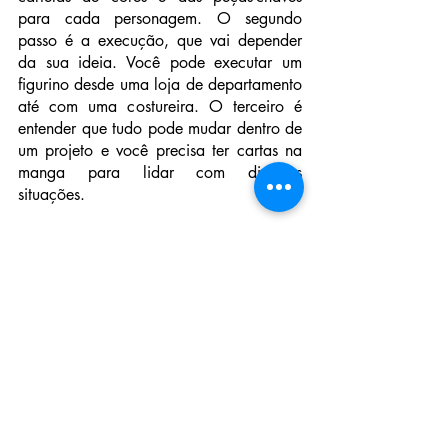
para cada personagem. O segundo 
passo é a execução, que vai depender 
da sua ideia. Você pode executar um 
figurino desde uma loja de departamento 
até com uma costureira. O terceiro é 
entender que tudo pode mudar dentro de 
um projeto e você precisa ter cartas na 
manga para lidar com diversas 
situações.
É necessária uma formação para seguir 
profissionalmente a carreira de 
Figurinista?
Não, mas acredito que na faculdade, 
cursos, workshops você se aproxima de 
pessoas que podem fortalecer suas redes 
de contato.
Quais foram seus maiores desafios 