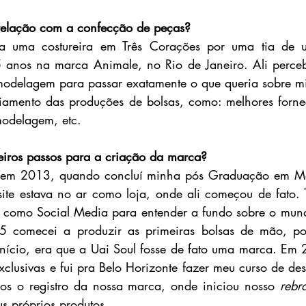
relação com a confecção de peças? 
ra uma costureira em Três Corações por uma tia de 
5 anos na marca Animale, no Rio de Janeiro. Ali perceb
modelagem para passar exatamente o que queria sobre mi
iamento das produções de bolsas, como: melhores fornec
modelagem, etc.
eiros passos para a criação da marca? 
oi em 2013, quando concluí minha pós Graduação em Ma
ite estava no ar como loja, onde ali começou de fato. 
o como Social Media para entender a fundo sobre o mund
5 comecei a produzir as primeiras bolsas de mão, po
nício, era que a Uai Soul fosse de fato uma marca. Em 
clusivas e fui pra Belo Horizonte fazer meu curso de des
 o registro da nossa marca, onde iniciou nosso 
rebr
s próprios produtos. 