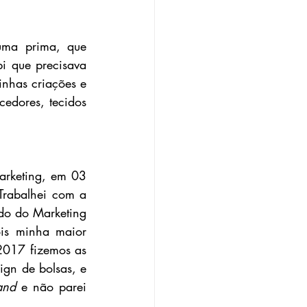
uma prima, que 
i que precisava 
nhas criações e 
edores, tecidos 
rketing, em 03 
Trabalhei com a 
o do Marketing 
is minha maior 
2017 fizemos as 
ign de bolsas, e 
and
 e não parei 