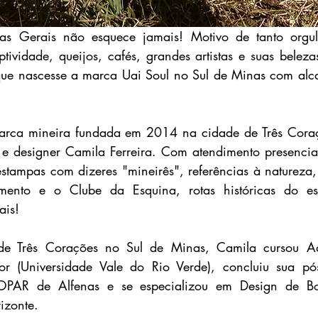
 Gerais não esquece jamais! Motivo de tanto orgulh
ividade, queijos, cafés, grandes artistas e suas belezas
que nascesse a marca Uai Soul no Sul de Minas com alca
rca mineira fundada em 2014 na cidade de Três Coraçõ
e designer Camila Ferreira. Com atendimento presencial
tampas com dizeres "mineirês", referências à natureza, g
ento e o Clube da Esquina, rotas históricas do esta
ais!
de Três Corações no Sul de Minas, Camila cursou Ad
r (Universidade Vale do Rio Verde), concluiu sua pó
OPAR de Alfenas e se especializou em Design de Bo
izonte. 