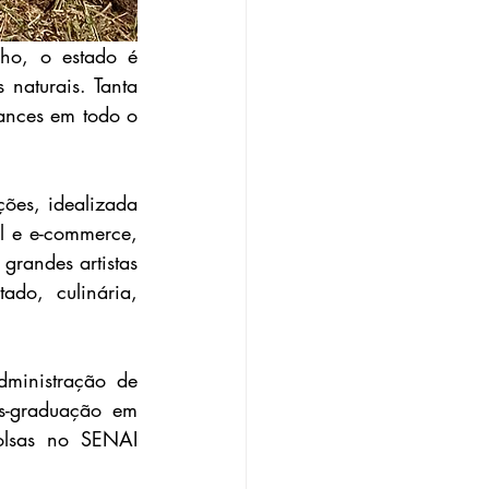
o, o estado é 
 naturais. Tanta 
nces em todo o 
es, idealizada 
 e e-commerce, 
randes artistas 
do, culinária, 
ministração de 
s-graduação em 
lsas no SENAI 