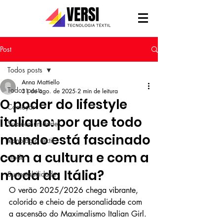
Post
Todos posts
Anna Mattiello
Todos posts
31 de ago. de 2025
2 min de leitura
O poder do lifestyle
Começar
italiano: por que todo
Sua comunidade
mundo está fascinado
tecnologia têxtil
com a cultura e com a
moda
moda da Itália?
Sustentabilidade
O verão 2025/2026 chega vibrante, 
colorido e cheio de personalidade com 
a ascensão do Maximalismo Italian Girl. 