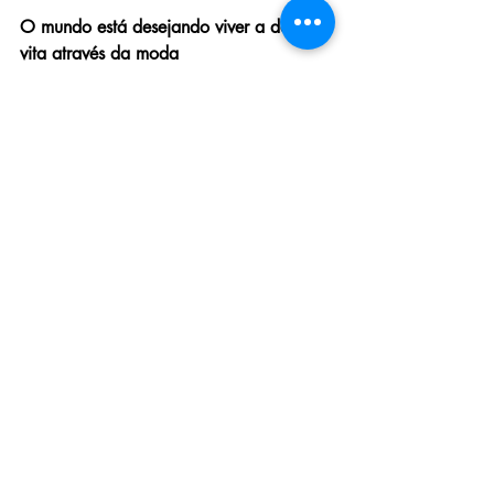
O mundo está desejando viver a dolce 
vita através da moda
O Maximalismo Italian Girl não é sobre 
excesso sem sentido, mas sobre celebrar 
a vida com intensidade. É transformar 
cada look em uma viagem à Itália — 
ensolarada, intensa e irresistivelmente 
charmosa. Vestir nunca foi tanto um ato 
de vivenciar experimentações como 
agora.