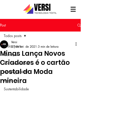
Post
Todos posts
Versi
Todos posts
27 de set. de 2021
3 min de leitura
Minas Lança Novos
Começar
Criadores é o cartão
Sua comunidade
postal da Moda
tecnologia têxtil
mineira
moda
Sustentabilidade