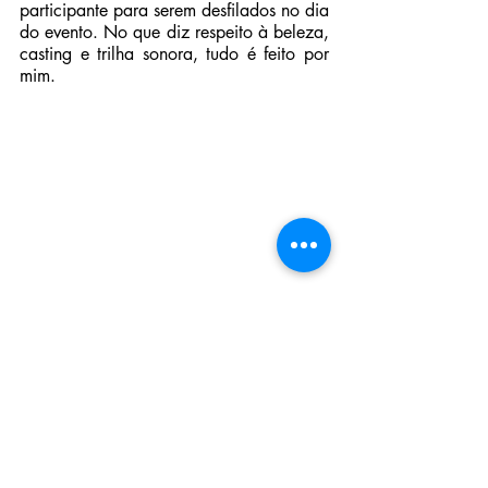
participante para serem desfilados no dia 
do evento. No que diz respeito à beleza, 
casting e trilha sonora, tudo é feito por 
mim.
Quem compõe a mesa de jurados?
Sempre conto na escolha do júri com 
professores da área de moda, jornalistas 
da área de moda, empresários do 