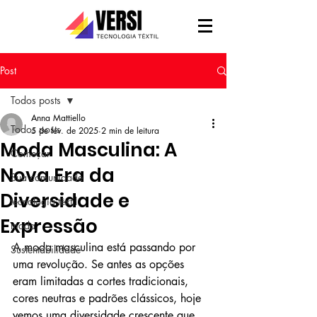
Post
Todos posts
Anna Mattiello
Todos posts
5 de fev. de 2025
2 min de leitura
Moda Masculina: A
Começar
Nova Era da
Sua comunidade
Diversidade e
tecnologia têxtil
Expressão
moda
A moda masculina está passando por 
Sustentabilidade
uma revolução. Se antes as opções 
eram limitadas a cortes tradicionais, 
cores neutras e padrões clássicos, hoje 
vemos uma diversidade crescente que 