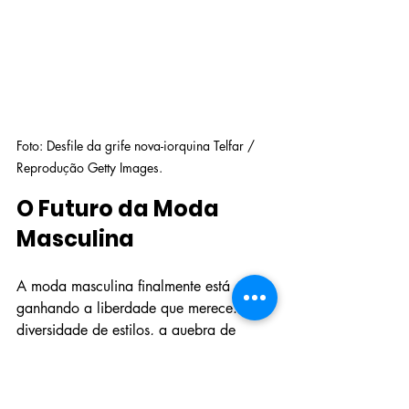
Foto: Desfile da grife nova-iorquina Telfar / 
Reprodução Getty Images.
O Futuro da Moda 
Masculina
A moda masculina finalmente está 
ganhando a liberdade que merece. A 
diversidade de estilos, a quebra de 
estereótipos e a representatividade 
crescente mostram que estamos 
caminhando para um futuro onde os 