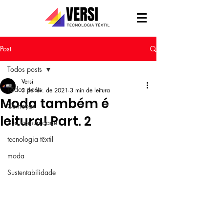
Post
Todos posts
Versi
Todos posts
3 de fev. de 2021
3 min de leitura
Moda também é
Começar
leitura! Part. 2
Sua comunidade
tecnologia têxtil
moda
Sustentabilidade