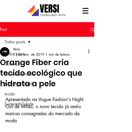
Post
Todos posts
Versi
Todos posts
11 de nov. de 2019
1 min de leitura
Orange Fiber cria
Começar
tecido ecológico que
Sua comunidade
hidrata a pele
tecnologia têxtil
moda
Apresentado na Vogue Fashion's Night 
Sustentabilidade
Out de Milão, o novo tecido já vestiu 
marcas consagradas do mercado da 
moda