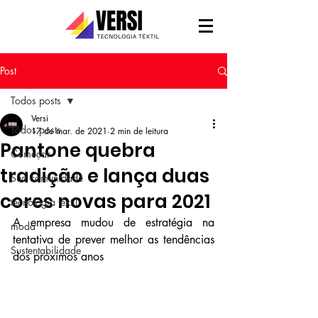
Post
Todos posts
Versi
Todos posts
17 de mar. de 2021
2 min de leitura
Pantone quebra
Começar
tradição e lança duas
Sua comunidade
cores novas para 2021
tecnologia têxtil
A empresa mudou de estratégia na 
moda
tentativa de prever melhor as tendências 
Sustentabilidade
dos próximos anos