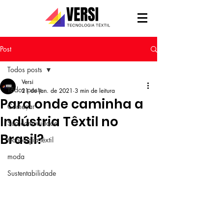
Post
Todos posts
Versi
Todos posts
21 de jan. de 2021
3 min de leitura
Para onde caminha a
Começar
Indústria Têxtil no
Sua comunidade
Brasil?
tecnologia têxtil
moda
Sustentabilidade