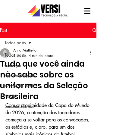
Post
Todos posts
Anna Mattiello
Todos posts
8 de jun.
4 min de leitura
Tudo que você ainda
Começar
não sabe sobre os
Sua comunidade
uniformes da Seleção
tecnologia têxtil
Brasileira
moda
Com a proximidade da Copa do Mundo 
Sustentabilidade
de 2026, a atenção dos torcedores 
começa a se voltar para os convocados, 
os estádios e, claro, para um dos 
símbolos mais icônicos do futebol 