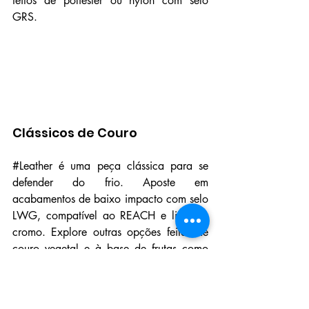
feitos de poliéster ou nylon com selo 
GRS.
Clássicos de Couro
#Leather
 é uma peça clássica para se 
defender do frio. Aposte em 
acabamentos de baixo impacto com selo 
LWG, compatível ao REACH e livre de 
cromo. Explore outras opções feitas de 
couro vegetal e à base de frutas
 como 
uma alternativa.