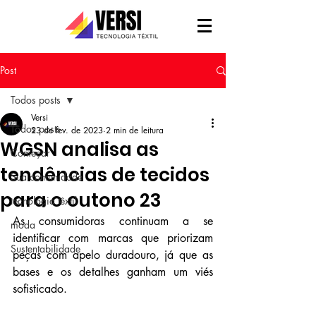
Post
Todos posts
Versi
Todos posts
23 de fev. de 2023
2 min de leitura
WGSN analisa as
Começar
tendências de tecidos
Sua comunidade
para o outono 23
tecnologia têxtil
As consumidoras continuam a se 
moda
identificar com marcas que priorizam 
Sustentabilidade
peças com apelo duradouro, já que as 
bases e os detalhes ganham um viés 
sofisticado.