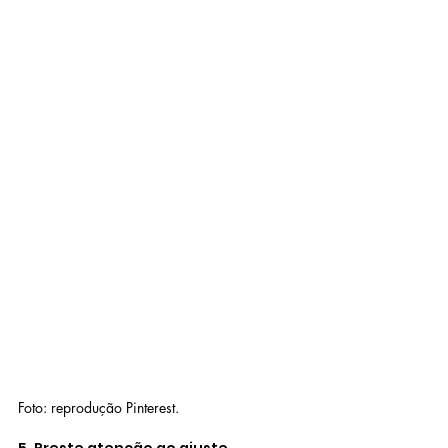
Foto: reprodução Pinterest.
5. Preste atenção ao ajuste