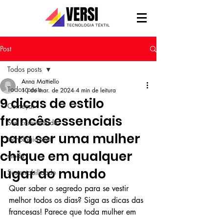
Post
Todos posts
Anna Mattiello
Todos posts
10 de mar. de 2024
4 min de leitura
9 dicas de estilo
Começar
francês essenciais
Sua comunidade
para ser uma mulher
tecnologia têxtil
chique em qualquer
moda
lugar do mundo
Sustentabilidade
Quer saber o segredo para se vestir 
melhor todos os dias? Siga as dicas das 
francesas! Parece que toda mulher em 