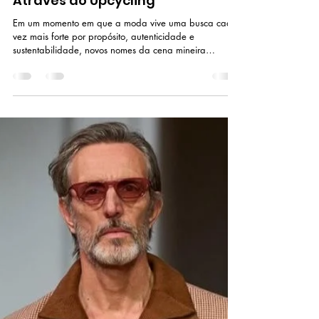
18 de mai.
3 min de leitura
Norte Estrela: A Marca Mineira
que Cria Desejo e Estilo de Vida
Através do Upcycling
Em um momento em que a moda vive uma busca cada
vez mais forte por propósito, autenticidade e
sustentabilidade, novos nomes da cena mineira
começam a ganhar destaque justamente por propor
formas diferentes de criar. Entre eles está a Norte
Estrela, marca fundada por Bárbara Lisboa, ex-aluna
do Prof. Ney Versiani – fundador deste blog –, que
vem chamando atenção por unir upcycling, identidade
autoral e um olhar muito sensível para o fazer manual.
Foto: Acervo Pessoal A históri