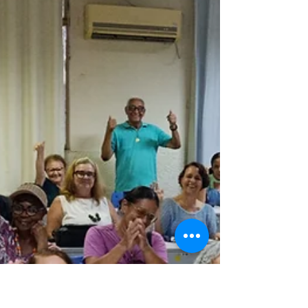
5 importantes cuidados que
ninguém te contou, mas que
podem aumentar a vida útil das
suas roupas
Você já teve a sensação de que aquela peça que você
ama simplesmente “gastou” rápido demais? Perdeu a
cor, a forma ou aquele toque gostoso de quando era
nova? A verdade é que, na maioria das vezes, o
problema não está na qualidade da roupa — mas em
pequenos hábitos do dia a dia que ninguém nunca te
ensinou. Cuidar bem das roupas vai muito além de
separar por cor ou seguir a etiqueta. Existem detalhes
quase invisíveis que fazem toda a diferença na
durabilidade, aparência e até