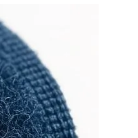
mais icônicos do futebol mundial: a camisa da Seleção
Brasileira. Mas o que muita gente não imagina é que,
por trás do uniforme que vemos em campo, existe um
longo processo que envolve pesquisa de tendências,
desenvolvimento têxtil, engenharia de materiais, testes
de performance e design estratégico. Muito mais do
que uma peça