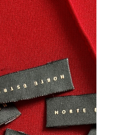
Presente em roupas infantis, calçados, equipamentos
esportivos, acessórios e até aplicações aeroespaciais, o
velcro é um exemplo fascinante de como a natureza
pode inspirar soluções inovadoras para a indústria
têxtil. Foto: Velcro / Reprodução Uma caminhada que
mudou a história Tudo começou em 1941, quando o
engenheiro suíço George d