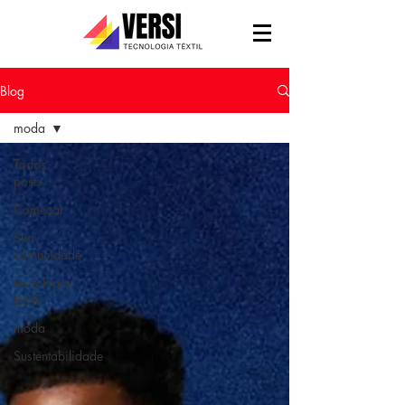
Blog
moda
Todos
posts
Começar
Sua
comunidade
tecnologia
têxtil
moda
Sustentabilidade