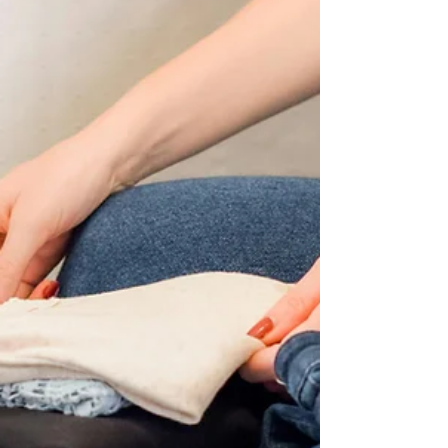
O Que Esperar da Moda
Masculina Para o Inverno 2026?
Faltam, em média, 70 dias para o inverno no Brasil —
e, com a mudança de estação se aproximando,
escolhemos este momento como o ideal para entender o
que realmente vale a pena considerar no guarda-
roupa masculino para a temporada fria em 2026.
Desviando da ideia de seguir modismos, as tendências
deste ano apontam para um caminho certo: um homem
com mais identidade pessoal traduzida em seu jeito de
vestir, sofisticado e atento aos detalhes, sem abrir mão
do conforto e da prati