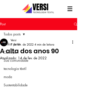
Post
Todos posts
Versi
Todos posts
7 de fev. de 2022
4 min de leitura
A alta dos anos 90
Começar
Atualizado:
14 de fev. de 2022
Sua comunidade
tecnologia têxtil
moda
Sustentabilidade