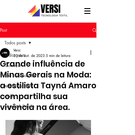
Post
Todos posts
Versi
Todos posts
30 de out. de 2023
5 min de leitura
Grande influência de
Começar
Minas Gerais na Moda:
Sua comunidade
a estilista Tayná Amaro
tecnologia têxtil
compartilha sua
moda
vivência na área.
Sustentabilidade