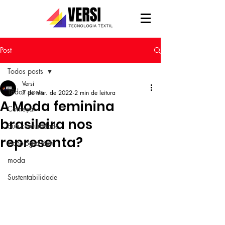
Post
Todos posts
Versi
Todos posts
7 de mar. de 2022
2 min de leitura
A Moda feminina
Começar
brasileira nos
Sua comunidade
representa?
tecnologia têxtil
moda
Sustentabilidade