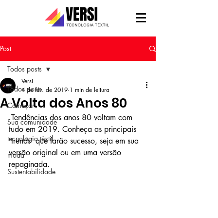
Post
Todos posts
Versi
Todos posts
4 de fev. de 2019
1 min de leitura
A Volta dos Anos 80
Começar
 Tendências dos anos 80 voltam com 
Sua comunidade
tudo em 2019. Conheça as principais 
tecnologia têxtil
‘trends’ que farão sucesso, seja em sua 
versão original ou em uma versão 
moda
repaginada. 
Sustentabilidade