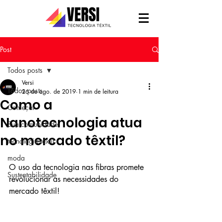
Post
Todos posts
Versi
Todos posts
26 de ago. de 2019
1 min de leitura
Como a
Começar
Nanotecnologia atua
Sua comunidade
no mercado têxtil?
tecnologia têxtil
moda
O uso da tecnologia nas fibras promete 
Sustentabilidade
revolucionar as necessidades do 
mercado têxtil!