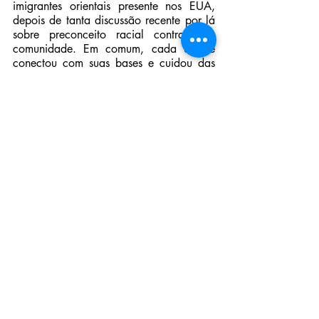
imigrantes orientais presente nos EUA, 
depois de tanta discussão recente por lá 
sobre preconceito racial contra essa 
comunidade. Em comum, cada um se 
conectou com suas bases e cuidou das 
raízes, como a experiência da 
quarentena mostrou ser essencial.
https://video.wixstatic.com/video/30bc3a_3
e24d0ccd2bd432f95ff871bf1c3eea8/108
0p/mp4/file.mp4
Vídeo: reprodução/ Instagram - @aria.phenix
A ideia de empurrar um fardo social 
morro acima não é nada agradável, 
ainda mais sabendo que ele pode 