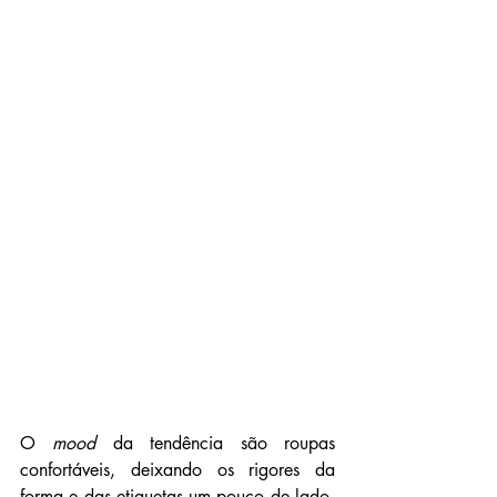
O 
mood
 da tendência são roupas 
confortáveis, deixando os rigores da 
forma e das etiquetas um pouco de lado, 