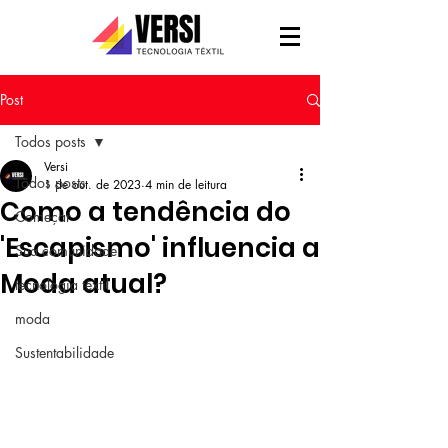
Post
Todos posts
Versi
Todos posts
1 de out. de 2023
4 min de leitura
Como a tendência do
Começar
'Escapismo' influencia a
Sua comunidade
Moda atual?
tecnologia têxtil
moda
Sustentabilidade