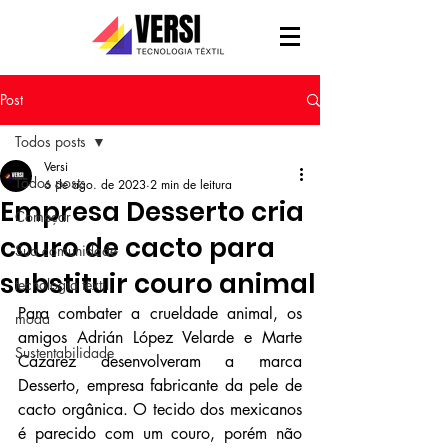
Post
Todos posts
Versi
Todos posts
6 de ago. de 2023
2 min de leitura
Empresa Desserto cria
Começar
couro de cacto para
Sua comunidade
substituir couro animal
tecnologia têxtil
Para combater a crueldade animal, os 
moda
amigos Adrián López Velarde e Marte 
Sustentabilidade
Cázarez desenvolveram a marca 
Desserto, empresa fabricante da pele de 
cacto orgânica. O tecido dos mexicanos 
é parecido com um couro, porém não 