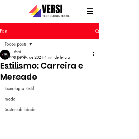
Post
Todos posts
Versi
Todos posts
8 de fev. de 2021
4 min de leitura
Estilismo: Carreira e
Começar
Mercado
Sua comunidade
tecnologia têxtil
moda
Sustentabilidade