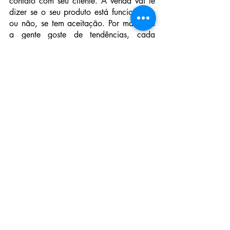
contato com seu cliente. A venda vai te 
dizer se o seu produto está funcionando 
ou não, se tem aceitação. Por mais que 
a gente goste de tendências, cada 
público vai aceitar consumir essa 
tendência de uma forma diferente. E o 
estilista não está criando só para ele e 
para pessoas com o mesmo gosto dele. 
Os números vão ajudar a tomar decisões 
mais assertivas sobre a concepção do 
produto: o cliente pagaria a mais por 
determinada matéria prima ou 
acabamento? O cliente está buscando 
mais saias ou calças em determinada 
época? Aquele fornecedor deixa uma 
margem melhor então consigo melhorar 
a qualidade do produto sem aumentar o 
preço de venda? Não é necessário ser 
um 
expert
, mas ficar confortável com 
esses tópicos vai ajudar a trocar melhor 
com a equipe e a desenvolver um 