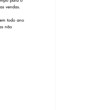
tempo para o 
uas vendas.
tem todo ano 
as não 