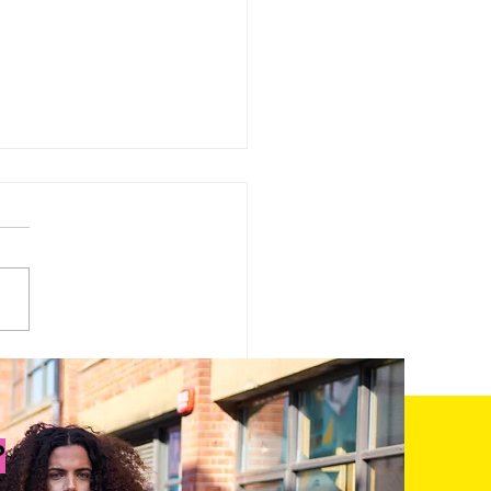
emente que inspirou
revolução têxtil: a
ível história do
?
ro.