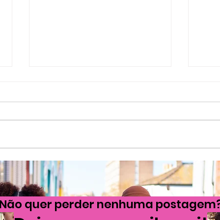
Tudo que você ainda
A s
não sabe sobre os
uma 
uniformes da Seleção
incr
Não quer perder nenhuma postagem
Brasileira
velc