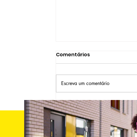
Comentários
Escreva um comentário
7 tecnologias têxteis que
você usa todos os dias e
talvez nunca tenha
percebido