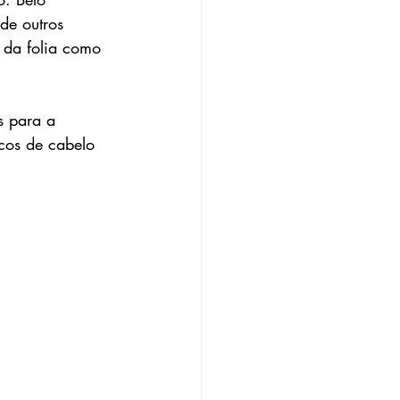
de outros 
 da folia como 
s para a 
rcos de cabelo 