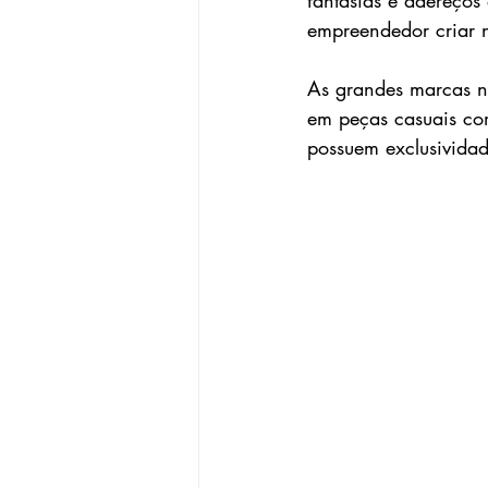
fantasias e adereços
empreendedor criar n
As grandes marcas n
em peças casuais com
possuem exclusividad