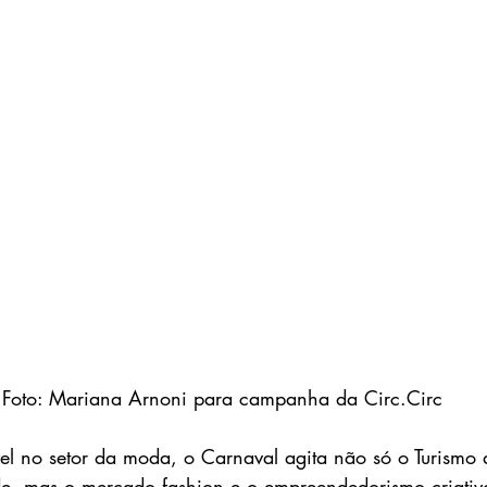
Foto: Mariana Arnoni para campanha da Circ.Circ
l no setor da moda, o Carnaval agita não só o Turismo d
de, mas o mercado fashion e o empreendedorismo criativo