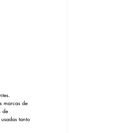
tes. 
as marcas de 
m de 
 usadas tanto 