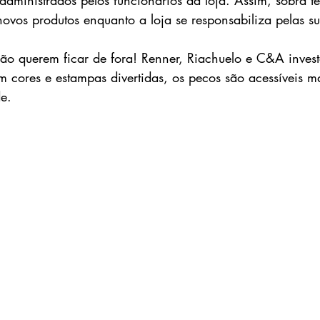
 administrados pelos funcionários da loja. Assim, sobra 
ovos produtos enquanto a loja se responsabiliza pelas s
ão querem ficar de fora! Renner, Riachuelo e C&A inves
 cores e estampas divertidas, os pecos são acessíveis m
e. 