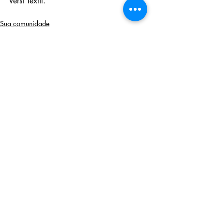
Versi Têxtil. 
Sua comunidade
tecnologia têxtil
moda
Posts recentes
Ver tudo