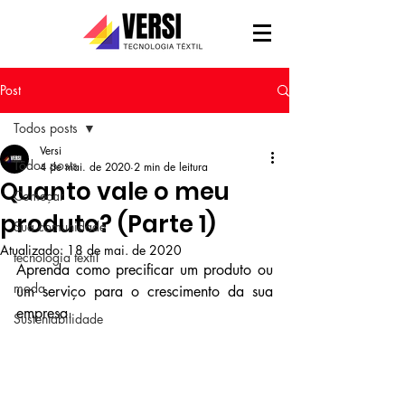
Post
Todos posts
Versi
Todos posts
4 de mai. de 2020
2 min de leitura
Quanto vale o meu
Começar
produto? (Parte 1)
Sua comunidade
Atualizado:
18 de mai. de 2020
tecnologia têxtil
Aprenda como precificar um produto ou 
moda
um serviço para o crescimento da sua 
empresa.
Sustentabilidade