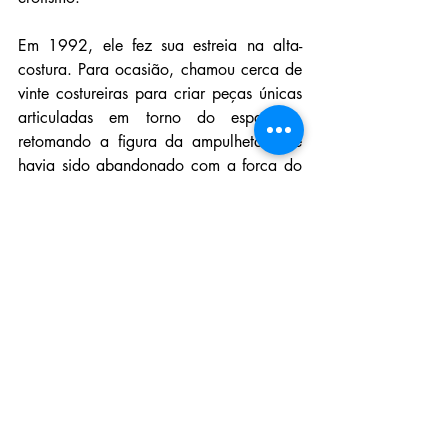
Em 1992, ele fez sua estreia na alta-
costura. Para ocasião, chamou cerca de 
vinte costureiras para criar peças únicas 
articuladas em torno do espartilho, 
retomando a figura da ampulheta, que 
havia sido abandonado com a força do 
oversized nos anos 1980. Botas de salto 
alto, gargantilhas, coletes de montaria e 
o uso recorrente de couro e borracha em 
seus trabalhos demonstravam a sua clara 
inspiração fetichista.
Fonte: Elle
moda
Sua comunidade