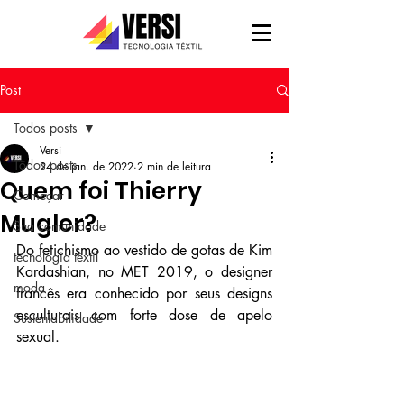
Post
Todos posts
Versi
Todos posts
24 de jan. de 2022
2 min de leitura
Quem foi Thierry
Começar
Mugler?
Sua comunidade
Do fetichismo ao vestido de gotas de Kim 
tecnologia têxtil
Kardashian, no MET 2019, o designer 
moda
francês era conhecido por seus designs 
esculturais com forte dose de apelo 
Sustentabilidade
sexual.