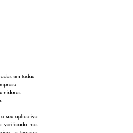
cadas em todas 
empresa 
sumidores 
o.
 seu aplicativo 
verificado nos 
co, o terceiro 