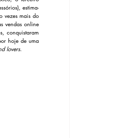
sórios), estima-
 vezes mais do 
 vendas online 
s, conquistaram 
por hoje de uma 
nd lovers
.