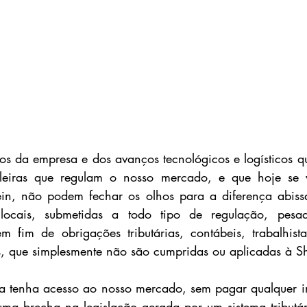
os da empresa e dos avanços tecnológicos e logísticos qu
ileiras que regulam o nosso mercado, e que hoje se 
in, não podem fechar os olhos para a diferença abissal
locais, submetidas a todo tipo de regulação, pesad
m fim de obrigações tributárias, contábeis, trabalhista
as, que simplesmente não são cumpridas ou aplicadas à Sh
la tenha acesso ao nosso mercado, sem pagar qualquer im
ma brecha na legislação gerada por um sistema tributári