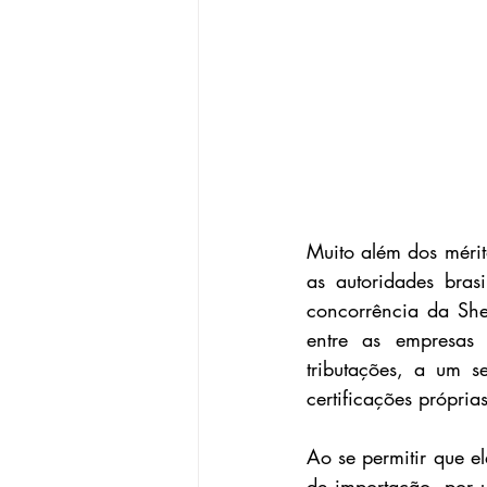
Muito além dos mérit
as autoridades bras
concorrência da She
entre as empresas 
tributações, a um se
certificações própri
Ao se permitir que e
de importação, por u