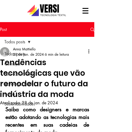
Post
Todos posts
Anna Mattiello
Todos posts
28 de jan. de 2024
6 min de leitura
Tendências
Começar
tecnológicas que vão
Sua comunidade
remodelar o futuro da
tecnologia têxtil
indústria da moda
moda
Atualizado:
28 de jan. de 2024
Sustentabilidade
Saiba como designers e marcas 
estão adotando as tecnologias mais 
recentes em suas cadeias de 