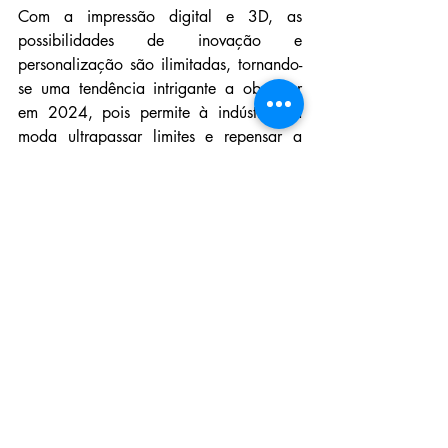
Com a impressão digital e 3D, as 
possibilidades de inovação e 
personalização são ilimitadas, tornando-
se uma tendência intrigante a observar 
em 2024, pois permite à indústria da 
moda ultrapassar limites e repensar a 
estética tradicional dos tecidos.
Isto destaca como os novos tecidos irão 
literalmente remodelar as roupas que 
usamos todos os dias. Fique atento aos 
novos tecidos que aparecem nas 
boutiques de todo o mundo, pois parece 
não haver desaceleração nesta tendência 
tecnológica.
Impressão 3D
Desde o advento das impressoras 3D, 