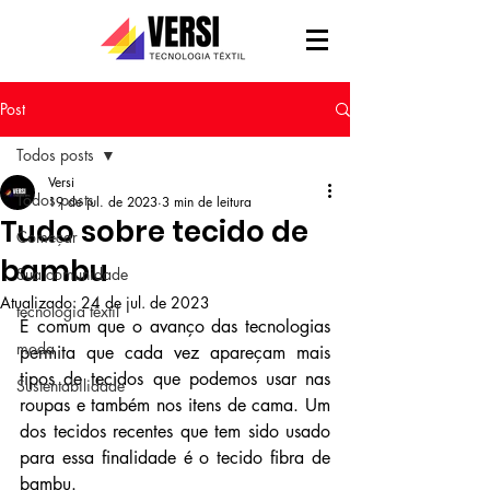
Post
Todos posts
Versi
Todos posts
19 de jul. de 2023
3 min de leitura
Tudo sobre tecido de
Começar
bambu
Sua comunidade
Atualizado:
24 de jul. de 2023
tecnologia têxtil
É comum que o avanço das tecnologias 
moda
permita que cada vez apareçam mais 
tipos de tecidos que podemos usar nas 
Sustentabilidade
roupas e também nos itens de cama. Um 
dos tecidos recentes que tem sido usado 
para essa finalidade é o tecido fibra de 
bambu.