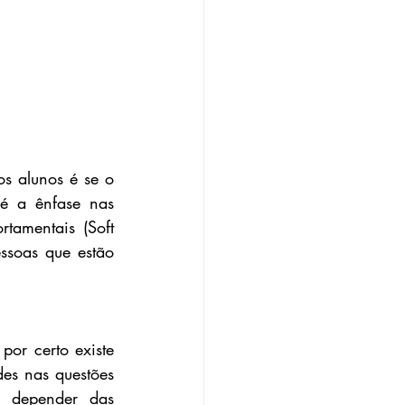
 alunos é se o 
é a ênfase nas 
amentais (Soft 
ssoas que estão 
or certo existe 
es nas questões 
 depender das 