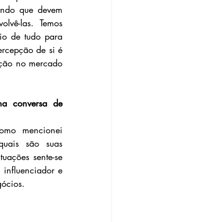
endo que devem 
lvê-las. Temos 
io de tudo para 
rcepção de si é 
rção no mercado 
a conversa de 
omo mencionei 
uais são suas 
uações sente-se 
influenciador e 
gócios.