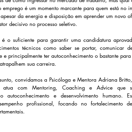
tas de como ingressar no mercado de trabalho, mas qual 
o emprego é um momento marcante para quem está no in
l, apesar da energia e disposição em aprender um novo of
tor decisivo no processo seletivo. 
é o suficiente para garantir uma candidatura aprovada
imentos técnicos como saber se portar, comunicar de
nte e principalmente ter autoconhecimento o bastante para
atrapalhem sua carreira. 
ssunto, convidamos a Psicóloga e Mentora Adriana Britto, 
a atua com Mentoring, Coaching e Advice que sã
o autoconhecimento e desenvolvimento humano. Esta
empenho profissional, focando no fortalecimento de
tamentais. 