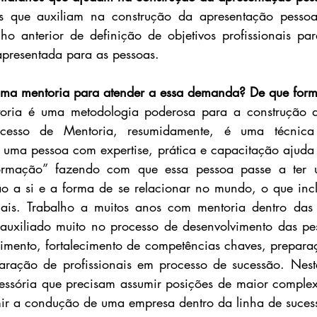
s que auxiliam na construção da apresentação pessoal
ho anterior de definição de objetivos profissionais par
apresentada para as pessoas.
 uma mentoria para atender a essa demanda? De que forma
oria é uma metodologia poderosa para a construção 
rocesso de Mentoria, resumidamente, é uma técnic
uma pessoa com expertise, prática e capacitação ajuda 
formação” fazendo com que essa pessoa passe a ter 
 a si e a forma de se relacionar no mundo, o que inclu
onais. Trabalho a muitos anos com mentoria dentro das 
 auxiliado muito no processo de desenvolvimento das pe
imento, fortalecimento de competências chaves, preparaçã
paração de profissionais em processo de sucessão. Nest
essória que precisam assumir posições de maior complex
mir a condução de uma empresa dentro da linha de sucess