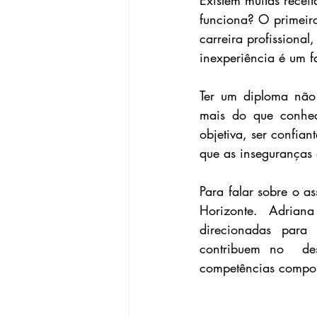
Existem muitas recei
funciona? O primeir
carreira profissiona
inexperiência é um fa
Ter um diploma não 
mais do que conhec
objetiva, ser confia
que as inseguranças 
Para falar sobre o a
Horizonte. Adrian
direcionadas para 
contribuem no  des
competências compor