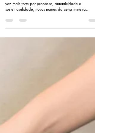
Norte Estrela: A Marca Mineira
que Cria Desejo e Estilo de Vida
Através do Upcycling
Em um momento em que a moda vive uma busca cada
vez mais forte por propósito, autenticidade e
sustentabilidade, novos nomes da cena mineira
começam a ganhar destaque justamente por propor
formas diferentes de criar. Entre eles está a Norte
Estrela, marca fundada por Bárbara Lisboa, ex-aluna
do Prof. Ney Versiani – fundador deste blog –, que
vem chamando atenção por unir upcycling, identidade
autoral e um olhar muito sensível para o fazer manual.
Foto: Acervo Pessoal A históri