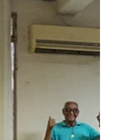
cor, a forma ou aquele toque gostoso de quando era
nova? A verdade é que, na maioria das vezes, o
problema não está na qualidade da roupa — mas em
pequenos hábitos do dia a dia que ninguém nunca te
ensinou. Cuidar bem das roupas vai muito além de
separar por cor ou seguir a etiqueta. Existem detalhes
quase invisíveis que fazem toda a diferença na
durabilidade, aparência e até