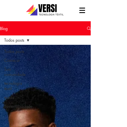
Blog
Todos posts
Todos posts
Começar
Sua
comunidade
tecnologia
têxtil
moda
Sustentabilidade