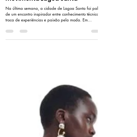
23 de mar.
2 min de leitura
Moda, conhecimento e propósito:
palestra de tecnologia têxtil
movimenta Lagoa Santa
Na última semana, a cidade de Lagoa Santa foi palco
de um encontro inspirador entre conhecimento técnico,
troca de experiências e paixão pela moda. Em
parceria com a Prefeitura de Lagoa Santa, o professor
Ney Versiani — fundador do blog e referência na área
— conduziu uma palestra gratuita voltada à iniciação
em tecnologia têxtil, reunindo participantes de
diferentes perfis e níveis de experiência. Com mais de
40 anos de trajetória no setor, Ney trouxe uma
abordagem didática