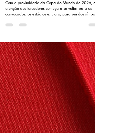
sobre os uniformes da Seleção
Brasileira
Com a proximidade da Copa do Mundo de 2026, a
atenção dos torcedores começa a se voltar para os
convocados, os estádios e, claro, para um dos símbolos
mais icônicos do futebol mundial: a camisa da Seleção
Brasileira. Mas o que muita gente não imagina é que,
por trás do uniforme que vemos em campo, existe um
longo processo que envolve pesquisa de tendências,
desenvolvimento têxtil, engenharia de materiais, testes
de performance e design estratégico. Muito mais do
que uma peça