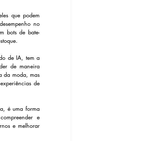
eles que podem 
 desempenho no 
m bots de bate-
stoque.
do de IA, tem a 
er de maneira 
ia da moda, mas 
experiências de 
a, é uma forma 
compreender e 
rnos e melhorar 