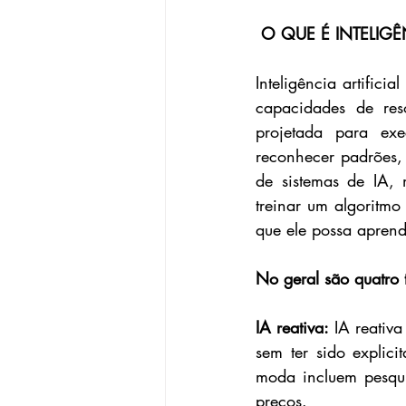
O QUE É INTELIG
Inteligência artifici
capacidades de re
projetada para exe
reconhecer padrões, 
de sistemas de IA,
treinar um algoritm
que ele possa aprend
No geral são quatro ti
IA reativa: 
IA reativ
sem ter sido explic
moda incluem pesqui
preços.