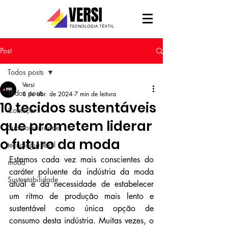
Post
Todos posts
Versi
Todos posts
8 de abr. de 2024
7 min de leitura
10 tecidos sustentáveis ​​
Começar
que prometem liderar
Sua comunidade
o futuro da moda
tecnologia têxtil
Estamos cada vez mais conscientes do 
moda
caráter poluente da indústria da moda 
Sustentabilidade
atual e da necessidade de estabelecer 
um ritmo de produção mais lento e 
sustentável como única opção de 
consumo desta indústria. Muitas vezes, o 