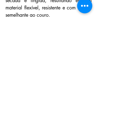
secada e tingida, resultando em um 
material flexível, resistente e com textura 
semelhante ao couro.
O Muskin tem sido utilizado na 
produção de calçados, bolsas, 
acessórios e até mesmo em peças de 
vestuário. Sua popularidade cresce à 
medida que mais pessoas procuram 
alternativas sustentáveis e éticas para o 
couro animal na indústria da moda.
9. Casca de Matuba
Fotos: Reprodução.